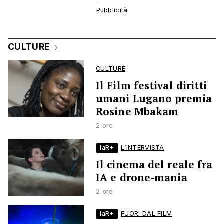
CULTURE
CULTURE
Il Film festival diritti
umani Lugano premia
Rosine Mbakam
2 ore
laR+
L’INTERVISTA
Il cinema del reale fra
IA e drone-mania
2 ore
laR+
FUORI DAL FILM