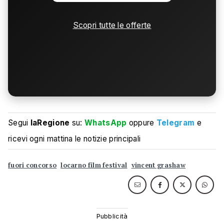
Scopri tutte le offerte
Segui
laRegione
su:
WhatsApp
oppure
Telegram
e
ricevi ogni mattina le notizie principali
fuori concorso
locarno film festival
vincent grashaw