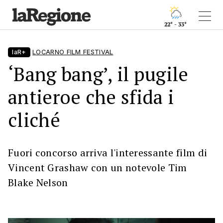
22° - 33°
laR+
LOCARNO FILM FESTIVAL
‘Bang bang’, il pugile
antieroe che sfida i
cliché
Fuori concorso arriva l'interessante film di
Vincent Grashaw con un notevole Tim
Blake Nelson