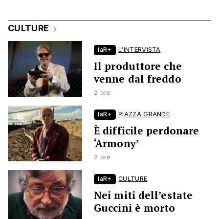
CULTURE
laR+
L’INTERVISTA
Il produttore che
venne dal freddo
2 ore
laR+
PIAZZA GRANDE
È difficile perdonare
‘Armony’
2 ore
laR+
CULTURE
Nei miti dell’estate
Guccini è morto