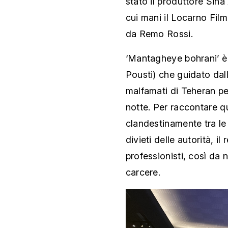
stato il produttore Sina
cui mani il Locarno Film
da Remo Rossi.
‘Mantagheye bohrani’ è l
Pousti) che guidato dal
malfamati di Teheran pe
notte. Per raccontare q
clandestinamente tra le 
divieti delle autorità, il
professionisti, così da no
carcere.