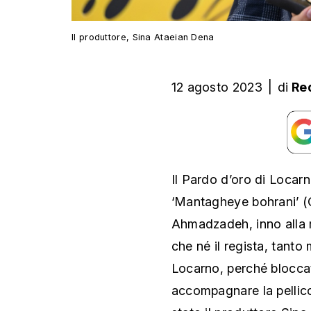
Il produttore, Sina Ataeian Dena
12 agosto 2023
|
di
Re
Il Pardo d’oro di Loca
‘Mantagheye bohrani’ (Cr
Ahmadzadeh, inno alla re
che né il regista, tanto
Locarno, perché bloccat
accompagnare la pellicol