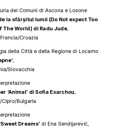
giuria dei Comuni di Ascona e Losone
e la sfârșitul lumii (Do Not expect Too
 The World) di Radu Jude
,
rancia/Croazia
gia della Città e della Regione di Locarno
epne’
,
nia/Slovacchia
terpretazione
er ‘Animal’ di Sofia Exarchou
,
/Cipro/Bulgaria
terpretazione
 ‘Sweet Dreams’
di Ena Sendijarević,