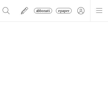
abbonati
epaper