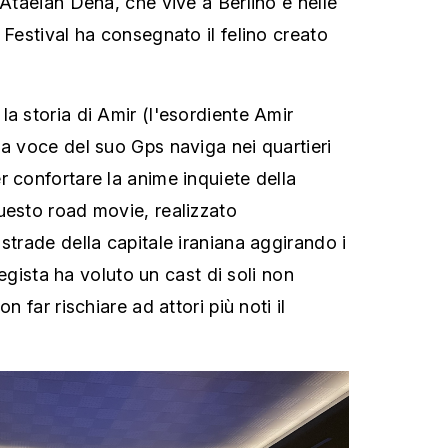
 Ataeian Dena, che vive a Berlino e nelle
 Festival ha consegnato il felino creato
a storia di Amir (l'esordiente Amir
la voce del suo Gps naviga nei quartieri
r confortare la anime inquiete della
uesto road movie, realizzato
strade della capitale iraniana aggirando i
 regista ha voluto un cast di soli non
n far rischiare ad attori più noti il