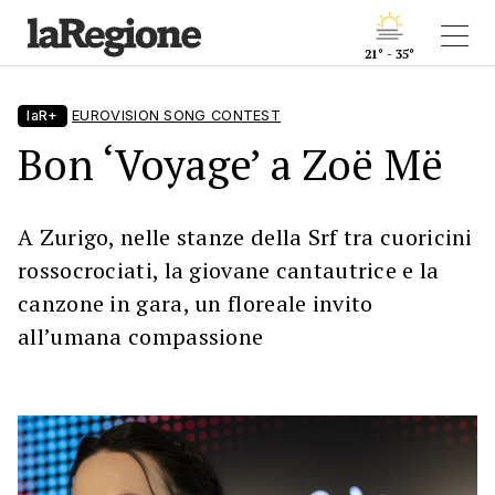
21° - 35°
laR+
EUROVISION SONG CONTEST
Bon ‘Voyage’ a Zoë Më
A Zurigo, nelle stanze della Srf tra cuoricini
rossocrociati, la giovane cantautrice e la
canzone in gara, un floreale invito
all’umana compassione