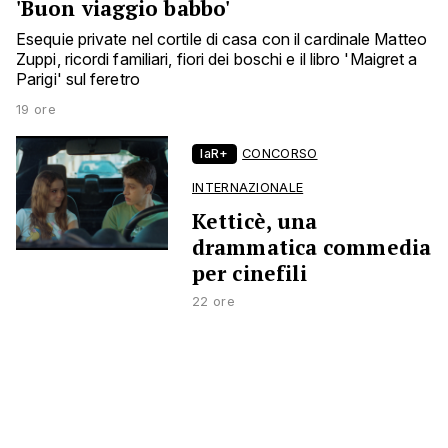
'Buon viaggio babbo'
Esequie private nel cortile di casa con il cardinale Matteo
Zuppi, ricordi familiari, fiori dei boschi e il libro 'Maigret a
Parigi' sul feretro
19 ore
laR+
CONCORSO
INTERNAZIONALE
Ketticè, una
drammatica commedia
per cinefili
22 ore