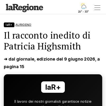
21° - 33°
laR+
AURIGENO
Il racconto inedito di
Patricia Highsmith
➜ dal giornale, edizione del 9 giugno 2026, a
pagina 15
laR+
Il lavoro dei nostri giornalisti garantisce notizie