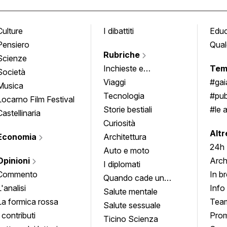
Culture
I dibattiti
Edu
Pensiero
Qual
Rubriche
Scienze
Inchieste e
Tem
Società
approfondimenti
Viaggi
#ga
Musica
Tecnologia
#pub
Locarno Film Festival
Storie bestiali
#le 
Castellinaria
Curiosità
info
Altr
Economia
Architettura
24h
Auto e moto
Opinioni
Arch
I diplomati
Commento
In b
Quando cade un
L'analisi
Info
quadro
Salute mentale
La formica rossa
Tea
Salute sessuale
I contributi
Prom
Ticino Scienza