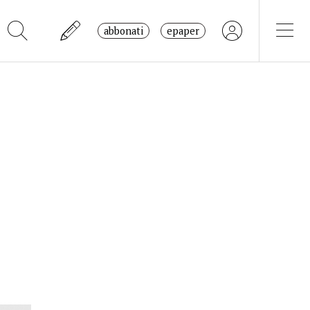
abbonati
epaper