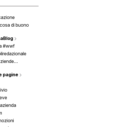
cazione
Tombola
cosa di buono
Fumetto
Vignette
aBlog
Scrivici
ia #wwf
liredazionale
aziende
rmano
e pagine
ivio
reve
 azienda
m
ozioni