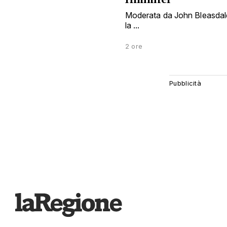
Moderata da John Bleasdale
la ...
2 ore