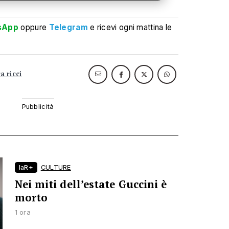
sApp
oppure
Telegram
e ricevi ogni mattina le
ra ricci
laR+
CULTURE
Nei miti dell’estate Guccini è
morto
1 ora