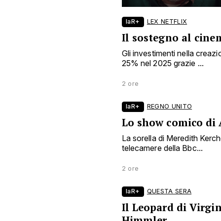
laR+
LEX NETFLIX
Il sostegno al cin
Gli investimenti nella crea
25% nel 2025 grazie ...
2 ore
laR+
REGNO UNITO
Lo show comico di
La sorella di Meredith Kerch
telecamere della Bbc...
2 ore
laR+
QUESTA SERA
Il Leopard di Virgin
Himmler