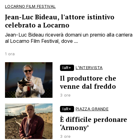
LOCARNO FILM FESTIVAL
Jean-Luc Bideau, l'attore istintivo
celebrato a Locarno
Jean-Luc Bideau riceverà domani un premio alla carriera
al Locarno Film Festival, dove ...
1 ora
laR+
L’INTERVISTA
Il produttore che
venne dal freddo
3 ore
laR+
PIAZZA GRANDE
È difficile perdonare
‘Armony’
3 ore