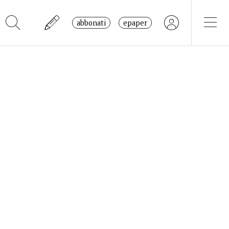
abbonati
epaper