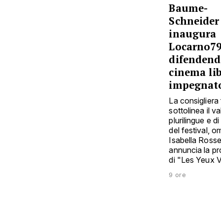
Baume-
Schneider
inaugura
Locarno7
difendend
cinema li
impegnat
La consigliera
sottolinea il v
plurilingue e d
del festival, 
Isabella Rossel
annuncia la pr
di "Les Yeux V
9 ore