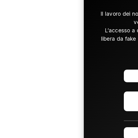
Il lavoro dei n
v
L’accesso a 
libera da fake 