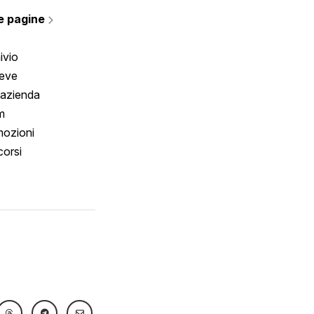
rmano
e pagine
ivio
reve
 azienda
m
ozioni
orsi