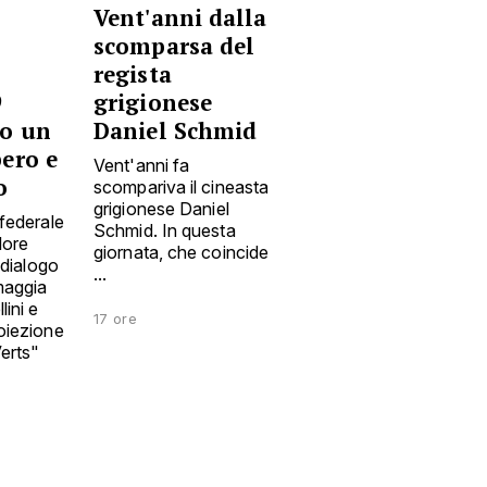
Vent'anni dalla
scomparsa del
regista
9
grigionese
o un
Daniel Schmid
bero e
Vent'anni fa
o
scompariva il cineasta
grigionese Daniel
 federale
Schmid. In questa
alore
giornata, che coincide
i dialogo
...
omaggia
lini e
17 ore
oiezione
erts"