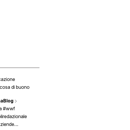
cazione
Tombola
cosa di buono
Fumetto
Vignette
aBlog
Scrivici
ia #wwf
liredazionale
aziende