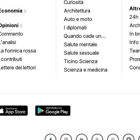
Curiosità
info
Altr
Economia
Architettura
24h
Auto e moto
Opinioni
Arch
I diplomati
Commento
In b
Quando cade un
L'analisi
Info
quadro
Salute mentale
La formica rossa
Tea
Salute sessuale
I contributi
Prom
Ticino Scienza
Lettere dei lettori
Conc
Scienza e medicina