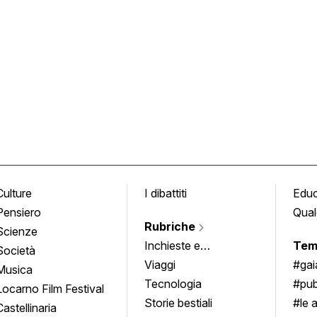
Culture
I dibattiti
Edu
Pensiero
Qual
Rubriche
Scienze
Inchieste e
Tem
Società
approfondimenti
Viaggi
#ga
Musica
Tecnologia
#pub
Locarno Film Festival
Storie bestiali
#le 
Castellinaria