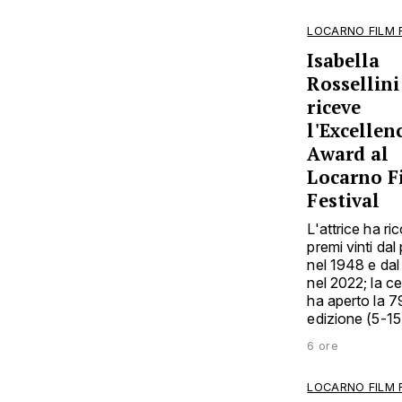
LOCARNO FILM 
Isabella
Rossellini
riceve
l'Excellen
Award al
Locarno F
Festival
L'attrice ha ri
premi vinti dal
nel 1948 e dal 
nel 2022; la c
ha aperto la 7
edizione (5-1
6 ore
LOCARNO FILM 