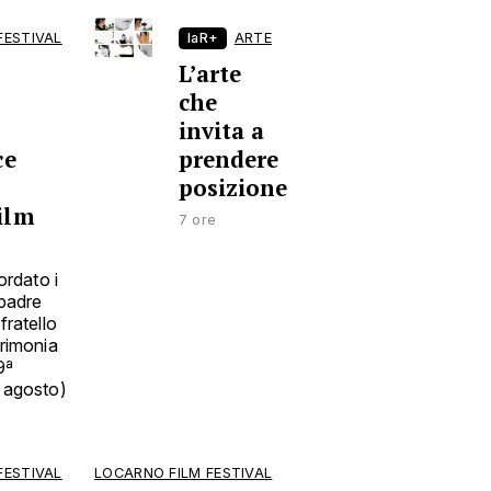
FESTIVAL
laR+
ARTE
L’arte
che
invita a
ce
prendere
posizione
ilm
7 ore
cordato i
 padre
fratello
erimonia
9ª
5 agosto)
FESTIVAL
LOCARNO FILM FESTIVAL