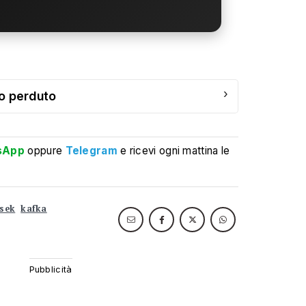
›
bro perduto
sApp
oppure
Telegram
e ricevi ogni mattina le
asek
kafka