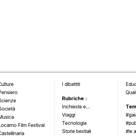
Culture
I dibattiti
Edu
Pensiero
Qual
Rubriche
Scienze
Inchieste e
Tem
Società
approfondimenti
Viaggi
#ga
Musica
Tecnologia
#pub
Locarno Film Festival
Storie bestiali
#le 
Castellinaria