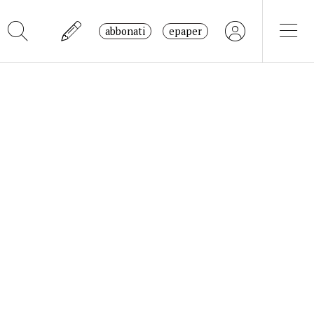
abbonati
epaper