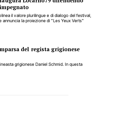
naugura Locarno79 difendendo
 impegnato
inea il valore plurilingue e di dialogo del festival,
 e annuncia la proiezione di "Les Yeux Verts"
mparsa del regista grigionese
cineasta grigionese Daniel Schmid. In questa