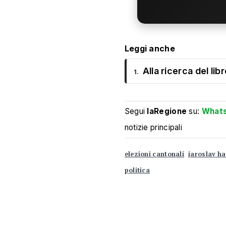
Leggi anche
Alla ricerca del li
1.
Segui
laRegione
su:
What
notizie principali
elezioni cantonali
jaroslav h
politica