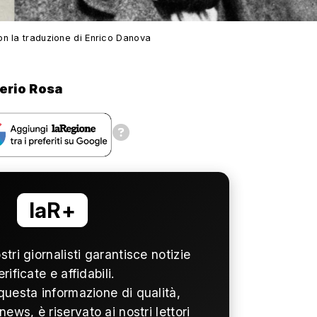
on la traduzione di Enrico Danova
erio Rosa
laR+
ostri giornalisti garantisce notizie
erificate e affidabili.
questa informazione di qualità,
news, è riservato ai nostri lettori