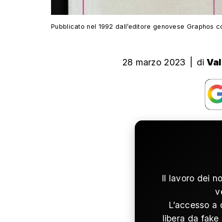
Pubblicato nel 1992 dall’editore genovese Graphos c
28 marzo 2023
|
di
Val
Il lavoro dei n
v
L’accesso a 
libera da fake 