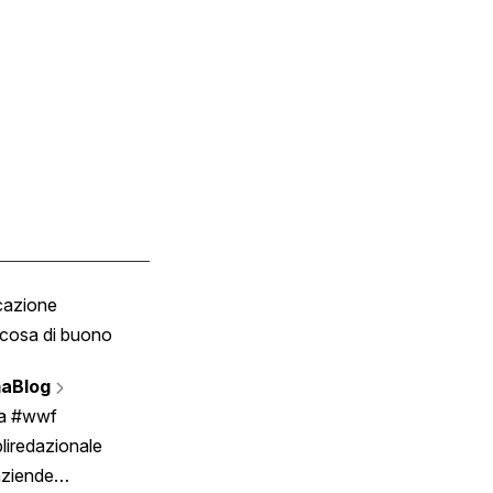
cazione
Tombola
cosa di buono
Fumetto
Vignette
aBlog
Scrivici
ia #wwf
liredazionale
aziende