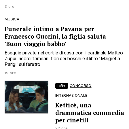
3 ore
MUSICA
Funerale intimo a Pavana per
Francesco Guccini, la figlia saluta
'Buon viaggio babbo'
Esequie private nel cortile di casa con il cardinale Matteo
Zuppi, ricordi familiari, fiori dei boschi e il libro 'Maigret a
Parigi' sul feretro
19 ore
laR+
CONCORSO
INTERNAZIONALE
Ketticè, una
drammatica commedia
per cinefili
22 ore