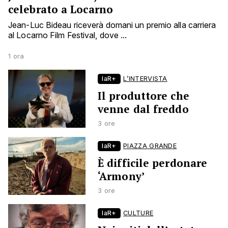
celebrato a Locarno
Jean-Luc Bideau riceverà domani un premio alla carriera
al Locarno Film Festival, dove ...
1 ora
laR+
L’INTERVISTA
Il produttore che
venne dal freddo
3 ore
laR+
PIAZZA GRANDE
È difficile perdonare
‘Armony’
3 ore
laR+
CULTURE