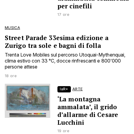
per cinefili
17 ore
MUSICA
Street Parade 33esima edizione a
Zurigo tra sole e bagni di folla
Trenta Love Mobiles sul percorso Utoquai-Mythenquai,
clima estivo con 33 °C, docce rinfrescanti e 800'000
persone attese
18 ore
laR+
ARTE
‘La montagna
ammalata’, il grido
d’allarme di Cesare
Lucchini
19 ore