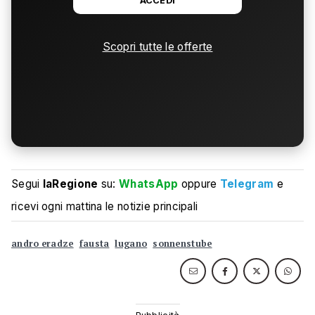
ACCEDI
Scopri tutte le offerte
Segui
laRegione
su:
WhatsApp
oppure
Telegram
e
ricevi ogni mattina le notizie principali
andro eradze
fausta
lugano
sonnenstube