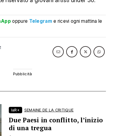
e riservato a giovani artisti under 30.
sApp
oppure
Telegram
e ricevi ogni mattina le
e
laR+
SEMAINE DE LA CRITIQUE
Due Paesi in conflitto, l’inizio
di una tregua