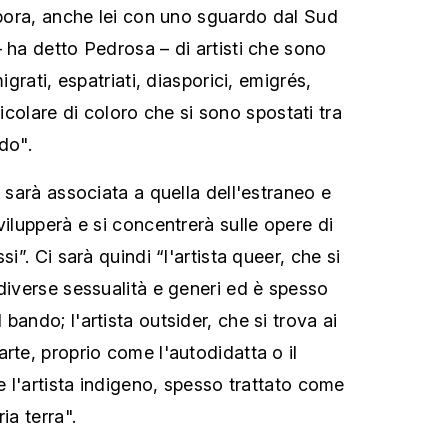
aspora, anche lei con uno sguardo dal Sud
 ha detto Pedrosa – di artisti che sono
migrati, espatriati, diasporici, emigrés,
articolare di coloro che si sono spostati tra
do".
o sarà associata a quella dell'estraneo e
vilupperà e si concentrerà sulle opere di
si”. Ci sarà quindi “l'artista queer, che si
 diverse sessualità e generi ed è spesso
bando; l'artista outsider, che si trova ai
rte, proprio come l'autodidatta o il
 e l'artista indigeno, spesso trattato come
ia terra".