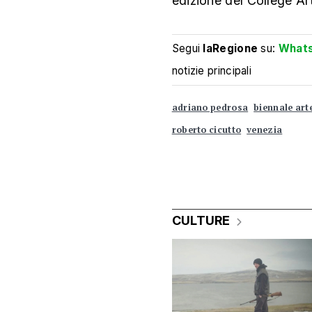
edizione del College Art
Segui
laRegione
su:
What
notizie principali
adriano pedrosa
biennale art
roberto cicutto
venezia
CULTURE