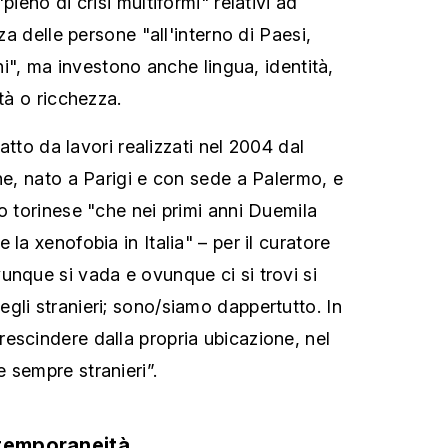
pieno di crisi multiformi" relativi ad
nza delle persone "all'interno di Paesi,
ini", ma investono anche lingua, identità,
rtà o ricchezza.
tratto da lavori realizzati nel 2004 dal
ne, nato a Parigi e con sede a Palermo, e
o torinese "che nei primi anni Duemila
 la xenofobia in Italia" – per il curatore
unque si vada e ovunque ci si trovi si
gli stranieri; sono/siamo dappertutto. In
escindere dalla propria ubicazione, nel
 sempre stranieri”.
ntemporaneità