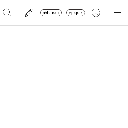
abbonati
epaper