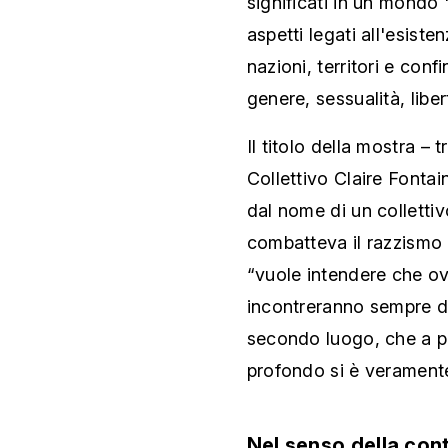
significati in un mondo "
aspetti legati all'esiste
nazioni, territori e conf
genere, sessualità, libe
Il titolo della mostra – 
Collettivo Claire Fontai
dal nome di un collettiv
combatteva il razzismo e
“vuole intendere che ov
incontreranno sempre de
secondo luogo, che a pr
profondo si è veramente
Nel senso della co