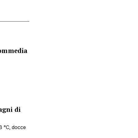
commedia
agni di
33 °C, docce