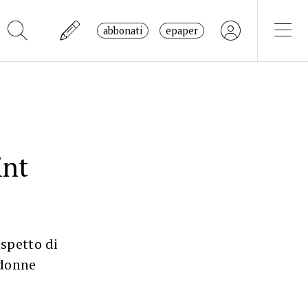
abbonati
epaper
int
aspetto di
 donne