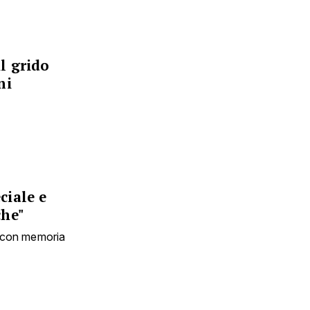
l grido
ni
ciale e
che"
e con memoria