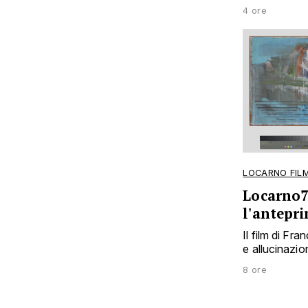
4 ore
LOCARNO FILM
Locarno7
l'antepr
Il film di F
e allucinazion
8 ore