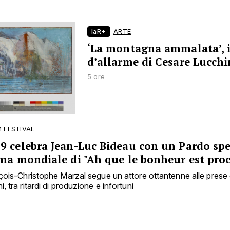
laR+
ARTE
‘La montagna ammalata’, i
d’allarme di Cesare Lucchi
5 ore
 FESTIVAL
9 celebra Jean-Luc Bideau con un Pardo spe
ima mondiale di "Ah que le bonheur est pro
rançois-Christophe Marzal segue un attore ottantenne alle pres
i, tra ritardi di produzione e infortuni