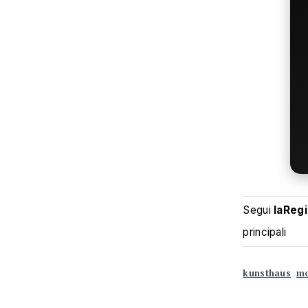
Segui
laReg
principali
kunsthaus
mo