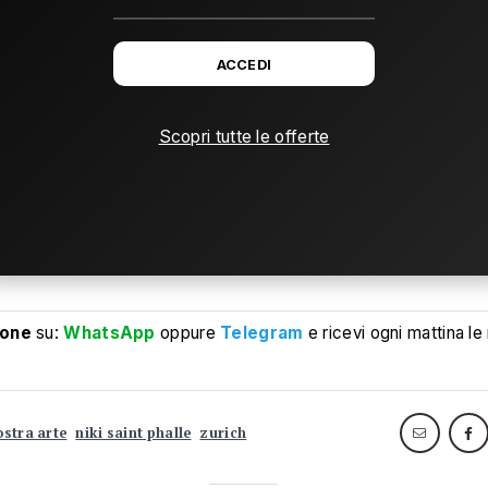
ACCEDI
Scopri tutte le offerte
ione
su:
WhatsApp
oppure
Telegram
e ricevi ogni mattina le
stra arte
niki saint phalle
zurich