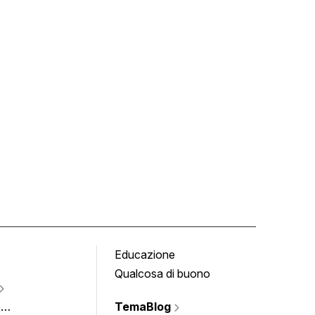
Educazione
Tomb
Qualcosa di buono
Fumet
Vigne
e
TemaBlog
Scrivi