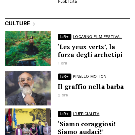
CULTURE
laR+
LOCARNO FILM FESTIVAL
‘Les yeux verts’, la
forza degli archetipi
1 ora
laR+
PINELLO MOTION
Il graffio nella barba
2 ore
laR+
L’UFFICIALITÀ
‘Siamo coraggiosi!
Siamo audaci!’