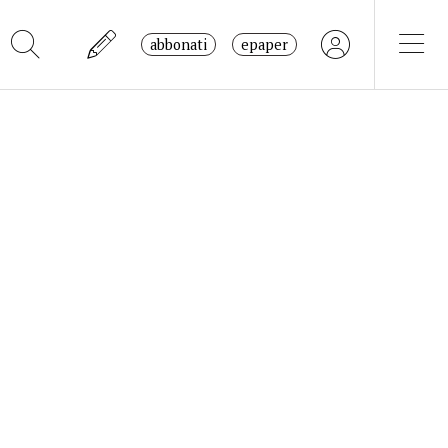
abbonati
epaper