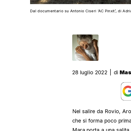
Dal documentario su Antonio Ciseri ‘AC Pinxit’, di Adr
28 luglio 2022
|
di
Mas
Nel salire da Rovio, Ar
che si forma poco prima 
Mara porta a una salita 