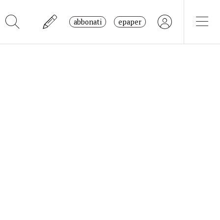
abbonati
epaper