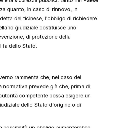
ne e la sicurezza pubblici, tanto nel Paese
za quanto, in caso di rinnovo, in
detta del ticinese, l'obbligo di richiedere
llario giudiziale costituisce uno
venzione, di protezione della
lità dello Stato.
governo rammenta che, nel caso dei
, la normativa prevede già che, prima di
l'autorità competente possa esigere un
iudiziale dello Stato d'origine o di
a possibilità un obbligo aumenterebbe