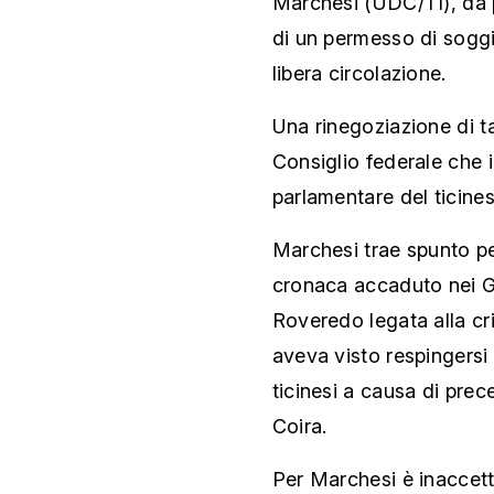
Marchesi (UDC/TI), da par
di un permesso di sogg
libera circolazione.
Una rinegoziazione di ta
Consiglio federale che i
parlamentare del ticines
Marchesi trae spunto per
cronaca accaduto nei Gr
Roveredo legata alla cr
aveva visto respingersi 
ticinesi a causa di pre
Coira.
Per Marchesi è inaccett