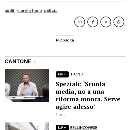
audit
giorgio fonio
polizia
CANTONE
laR+
TICINO
Speziali: ‘Scuola
media, no a una
riforma monca. Serve
agire adesso’
1 ora
laR+
BELLINZONESE