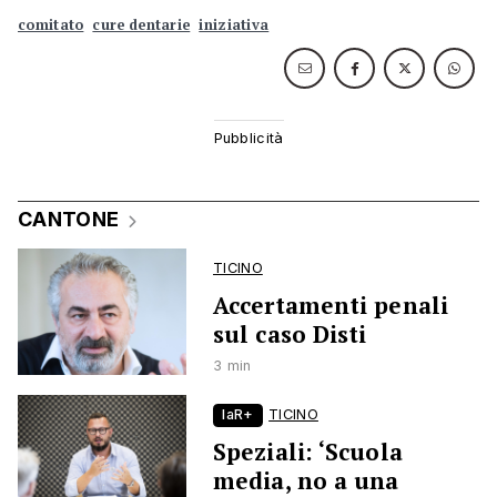
comitato
cure dentarie
iniziativa
CANTONE
TICINO
Accertamenti penali
sul caso Disti
3 min
laR+
TICINO
Speziali: ‘Scuola
media, no a una