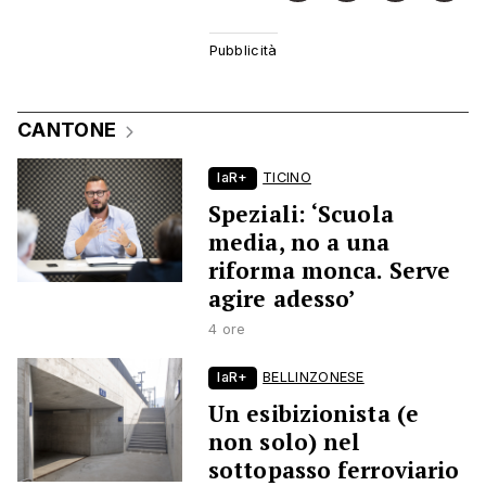
CANTONE
laR+
TICINO
Speziali: ‘Scuola
media, no a una
riforma monca. Serve
agire adesso’
4 ore
laR+
BELLINZONESE
Un esibizionista (e
non solo) nel
sottopasso ferroviario