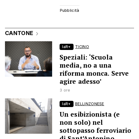
CANTONE
laR+
TICINO
Speziali: ‘Scuola
media, no a una
riforma monca. Serve
agire adesso’
3 ore
laR+
BELLINZONESE
Un esibizionista (e
non solo) nel
sottopasso ferroviario
di Sant’Antonino