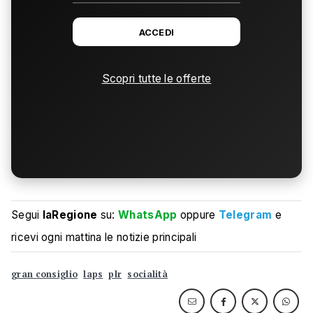
ACCEDI
Scopri tutte le offerte
Segui
laRegione
su:
WhatsApp
oppure
Telegram
e
ricevi ogni mattina le notizie principali
gran consiglio
laps
plr
socialità