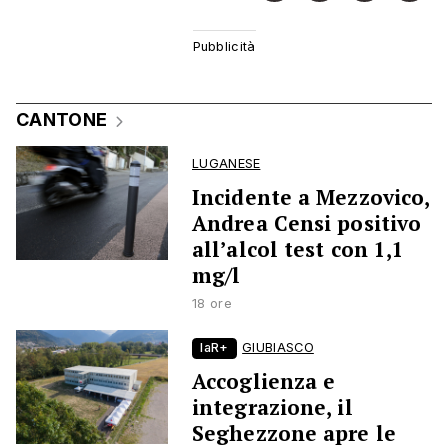
CANTONE
LUGANESE
Incidente a Mezzovico,
Andrea Censi positivo
all’alcol test con 1,1
mg/l
18 ore
laR+
GIUBIASCO
Accoglienza e
integrazione, il
Seghezzone apre le