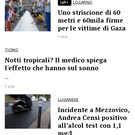
laR+
LOCARNO
Uno striscione di 60
metri e 60mila firme
per le vittime di Gaza
1 ora
TICINO
Notti tropicali? Il medico spiega
l'effetto che hanno sul sonno
...
1 ora
LUGANESE
Incidente a Mezzovico,
Andrea Censi positivo
all’alcol test con 1,1
mg/l