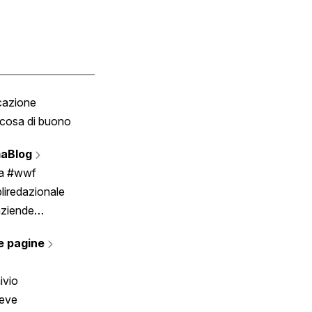
cazione
Tombola
cosa di buono
Fumetto
Vignette
aBlog
Scrivici
ia #wwf
liredazionale
aziende
rmano
e pagine
ivio
reve