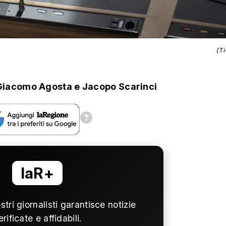
(T
Giacomo Agosta
e
Jacopo Scarinci
laR+
ostri giornalisti garantisce notizie
erificate e affidabili.