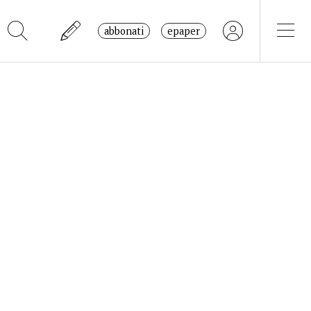
abbonati
epaper