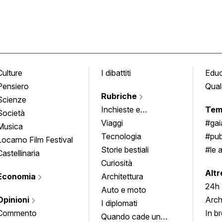
Culture
I dibattiti
Edu
Pensiero
Qual
Rubriche
Scienze
Inchieste e
Tem
Società
approfondimenti
Viaggi
#ga
Musica
Tecnologia
#pub
Locarno Film Festival
Storie bestiali
#le 
Castellinaria
Curiosità
info
Altr
Economia
Architettura
24h
Auto e moto
Opinioni
Arch
I diplomati
Commento
In b
Quando cade un