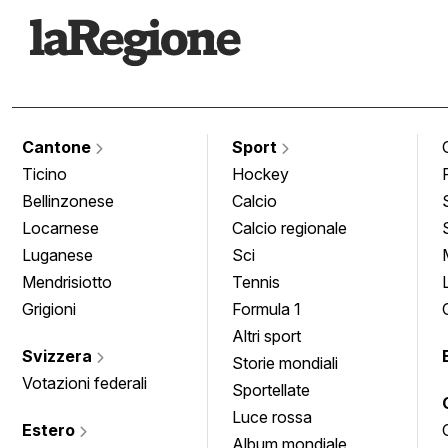
Cantone
Sport
Ticino
Hockey
Bellinzonese
Calcio
Locarnese
Calcio regionale
Luganese
Sci
Mendrisiotto
Tennis
Grigioni
Formula 1
Altri sport
Svizzera
Storie mondiali
Votazioni federali
Sportellate
Luce rossa
Estero
Album mondiale