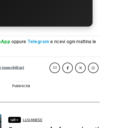
sApp
oppure
Telegram
e ricevi ogni mattina le
e immobiliari
laR+
LUGANESE