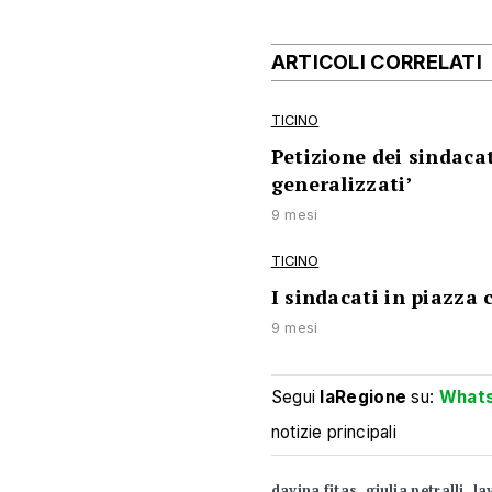
ARTICOLI CORRELATI
TICINO
Petizione dei sindacati
generalizzati’
9 mesi
TICINO
I sindacati in piazza 
9 mesi
Segui
laRegione
su:
What
notizie principali
davina fitas
giulia petralli
la