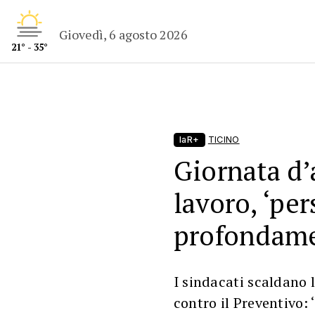
Giovedì, 6 agosto 2026
21° - 35°
laR+
TICINO
Giornata d’
lavoro, ‘pe
profondame
I sindacati scaldano 
contro il Preventivo: 