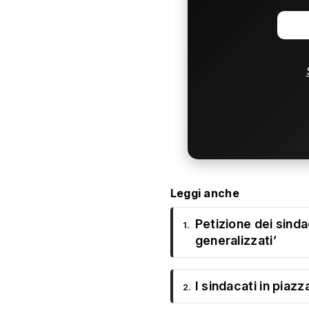
Leggi anche
Petizione dei sindac
1.
generalizzati’
I sindacati in piaz
2.