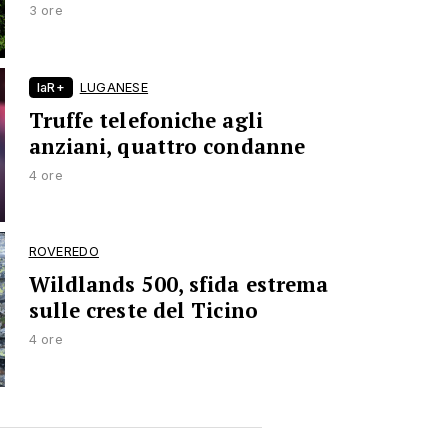
3 ore
laR+
LUGANESE
Truffe telefoniche agli
anziani, quattro condanne
4 ore
ROVEREDO
Wildlands 500, sfida estrema
sulle creste del Ticino
4 ore