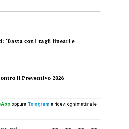
: ‘Basta con i tagli lineari e
contro il Preventivo 2026
sApp
oppure
Telegram
e ricevi ogni mattina le
voro
ocst