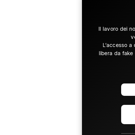
Il lavoro dei n
v
L’accesso a 
libera da fake 