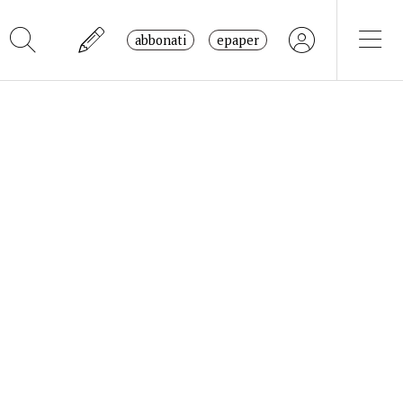
abbonati
epaper