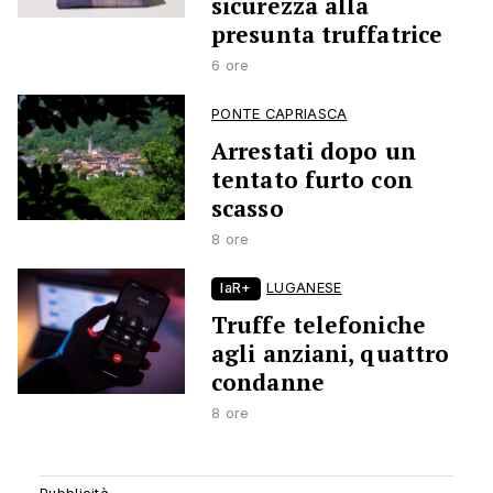
sicurezza alla
presunta truffatrice
6 ore
PONTE CAPRIASCA
Arrestati dopo un
tentato furto con
scasso
8 ore
laR+
LUGANESE
Truffe telefoniche
agli anziani, quattro
condanne
8 ore