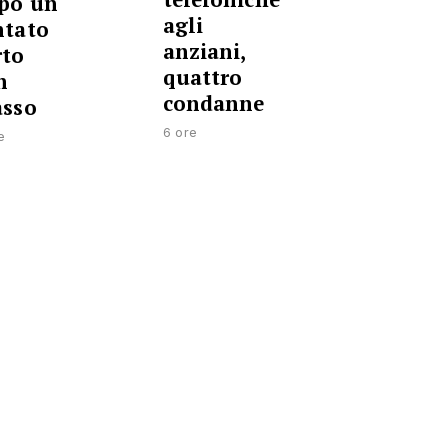
po un
agli
ntato
anziani,
rto
quattro
n
condanne
asso
6 ore
e