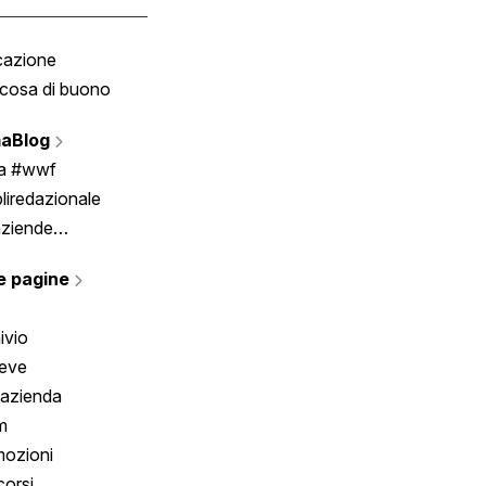
cazione
Tombola
cosa di buono
Fumetto
Vignette
aBlog
Scrivici
ia #wwf
liredazionale
aziende
rmano
e pagine
ivio
reve
 azienda
m
ozioni
orsi