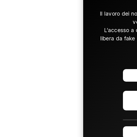
Il lavoro dei n
v
L’accesso a 
libera da fake 