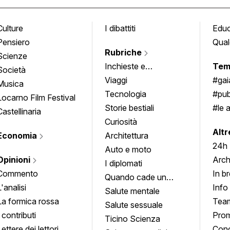
Culture
I dibattiti
Edu
Pensiero
Qual
Rubriche
Scienze
Inchieste e
Tem
Società
approfondimenti
Viaggi
#ga
Musica
Tecnologia
#pub
Locarno Film Festival
Storie bestiali
#le 
Castellinaria
Curiosità
info
Altr
Economia
Architettura
24h
Auto e moto
Opinioni
Arch
I diplomati
Commento
In b
Quando cade un
L'analisi
Info
quadro
Salute mentale
La formica rossa
Tea
Salute sessuale
I contributi
Prom
Ticino Scienza
Lettere dei lettori
Conc