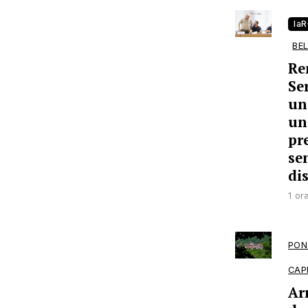
la
BE
Re
Se
un
un
pr
se
di
1 or
PON
CAP
Ar