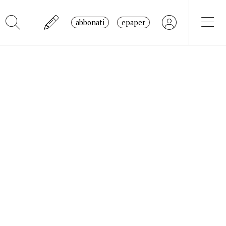
abbonati
epaper