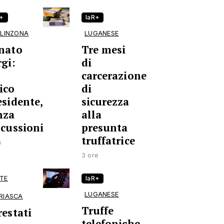
R+
laR+
LLINZONA
LUGANESE
nato
Tre mesi
rgi:
di
carcerazione
ico
di
esidente,
sicurezza
nza
alla
scussioni
presunta
truffatrice
a
3 ore
TE
laR+
LUGANESE
RIASCA
Truffe
restati
telefoniche