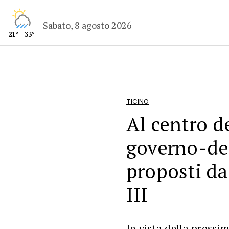
Sabato, 8 agosto 2026
21° - 33°
TICINO
Al centro d
governo-dep
proposti da 
III
In vista della prossi