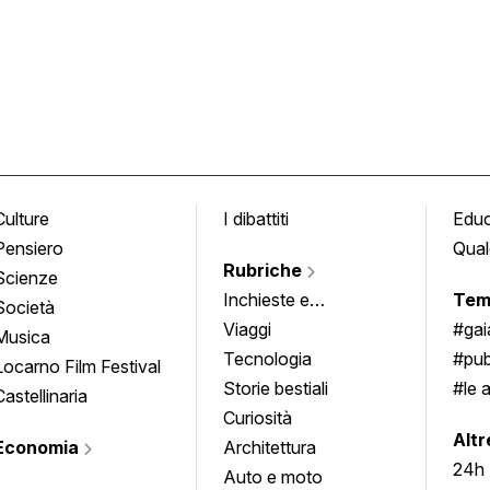
Culture
I dibattiti
Edu
Pensiero
Qual
Rubriche
Scienze
Inchieste e
Tem
Società
approfondimenti
Viaggi
#ga
Musica
Tecnologia
#pub
Locarno Film Festival
Storie bestiali
#le 
Castellinaria
Curiosità
info
Altr
Economia
Architettura
24h
Auto e moto