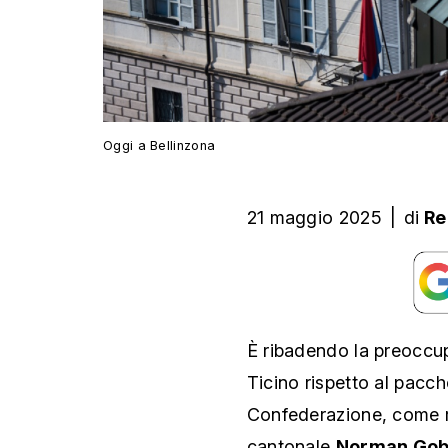
Oggi a Bellinzona
21 maggio 2025
|
di
Re
È ribadendo la preoccup
Ticino rispetto al pacch
Confederazione, come r
cantonale
Norman Gob