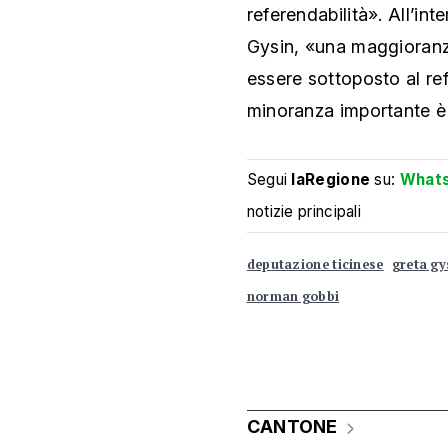
referendabilità». All’in
Gysin, «una maggioranza
essere sottoposto al re
minoranza importante è 
Segui
laRegione
su:
What
notizie principali
deputazione ticinese
greta gy
norman gobbi
CANTONE