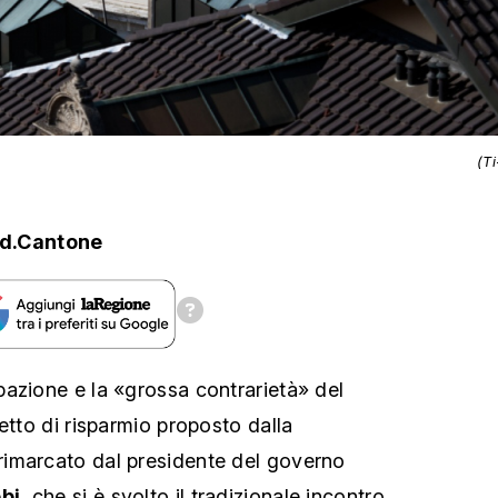
(T
d.Cantone
azione e la «grossa contrarietà» del
etto di risparmio proposto dalla
imarcato dal presidente del governo
bi
, che si è svolto il tradizionale incontro