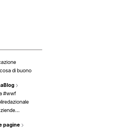
cazione
Tombola
cosa di buono
Fumetto
Vignette
aBlog
Scrivici
ia #wwf
liredazionale
aziende
rmano
e pagine