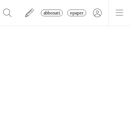
abbonati
epaper