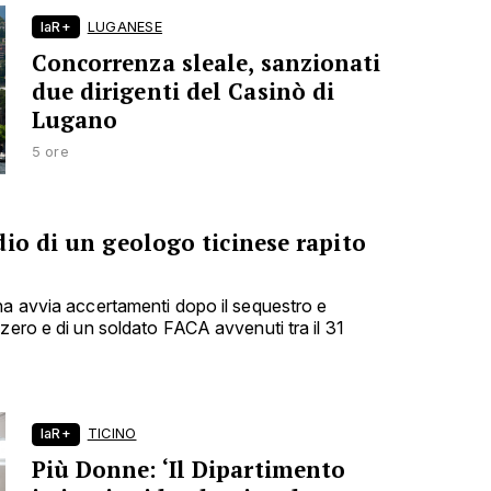
laR+
LUGANESE
Concorrenza sleale, sanzionati
due dirigenti del Casinò di
Lugano
5 ore
io di un geologo ticinese rapito
na avvia accertamenti dopo il sequestro e
zero e di un soldato FACA avvenuti tra il 31
laR+
TICINO
Più Donne: ‘Il Dipartimento