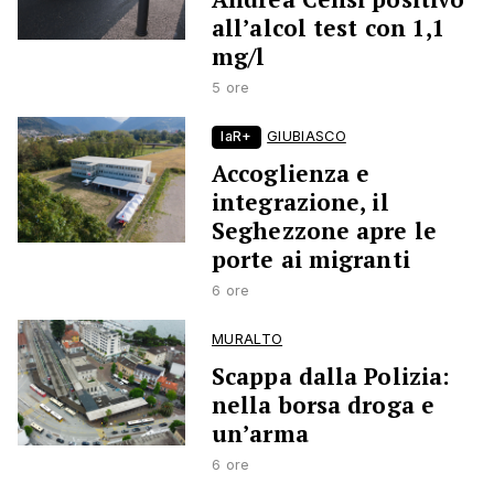
all’alcol test con 1,1
mg/l
5 ore
laR+
GIUBIASCO
Accoglienza e
integrazione, il
Seghezzone apre le
porte ai migranti
6 ore
MURALTO
Scappa dalla Polizia:
nella borsa droga e
un’arma
6 ore