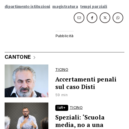
dipartimento istituzioni
magistratura
tempi parziali
CANTONE
TICINO
Accertamenti penali
sul caso Disti
59 min
laR+
TICINO
Speziali: ‘Scuola
media, no a una