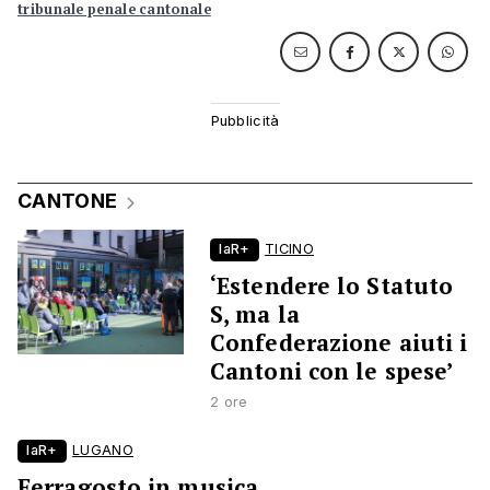
tribunale penale cantonale
CANTONE
laR+
TICINO
‘Estendere lo Statuto
S, ma la
Confederazione aiuti i
Cantoni con le spese’
2 ore
laR+
LUGANO
Ferragosto in musica