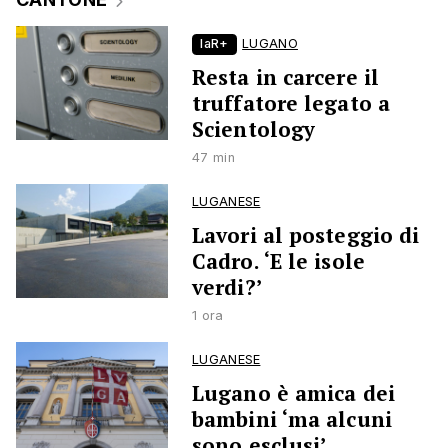
laR+
LUGANO
Resta in carcere il
truffatore legato a
Scientology
47 min
LUGANESE
Lavori al posteggio di
Cadro. ‘E le isole
verdi?’
1 ora
LUGANESE
Lugano è amica dei
bambini ‘ma alcuni
sono esclusi’