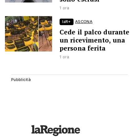
1 ora
laR+
ASCONA
Cede il palco durante
un ricevimento, una
persona ferita
1 ora