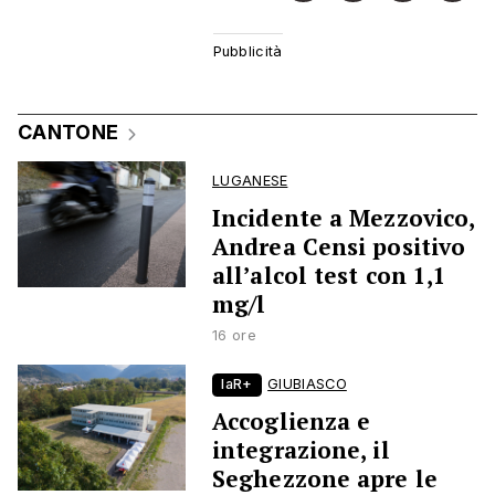
CANTONE
LUGANESE
Incidente a Mezzovico,
Andrea Censi positivo
all’alcol test con 1,1
mg/l
16 ore
laR+
GIUBIASCO
Accoglienza e
integrazione, il
Seghezzone apre le