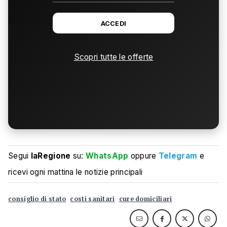
ACCEDI
Scopri tutte le offerte
Segui
laRegione
su:
WhatsApp
oppure
Telegram
e
ricevi ogni mattina le notizie principali
consiglio di stato
costi sanitari
cure domiciliari