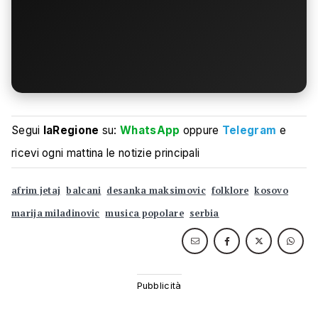
Segui
laRegione
su:
WhatsApp
oppure
Telegram
e
ricevi ogni mattina le notizie principali
afrim jetaj
balcani
desanka maksimovic
folklore
kosovo
marija miladinovic
musica popolare
serbia