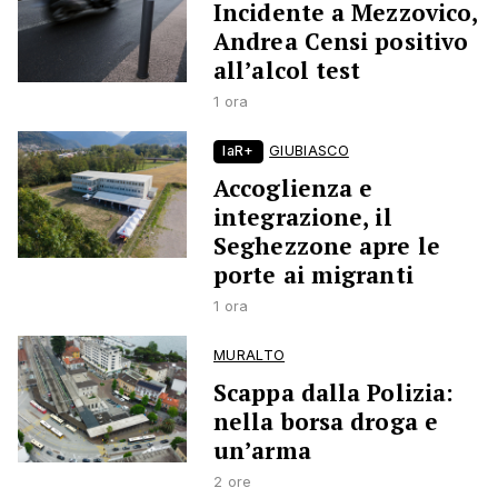
Incidente a Mezzovico,
Andrea Censi positivo
all’alcol test
1 ora
laR+
GIUBIASCO
Accoglienza e
integrazione, il
Seghezzone apre le
porte ai migranti
1 ora
MURALTO
Scappa dalla Polizia:
nella borsa droga e
un’arma
2 ore