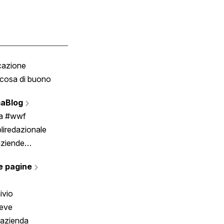
cazione
Tombola
cosa di buono
Fumetto
Vignette
aBlog
Scrivici
ia #wwf
liredazionale
aziende
rmano
e pagine
ivio
reve
 azienda