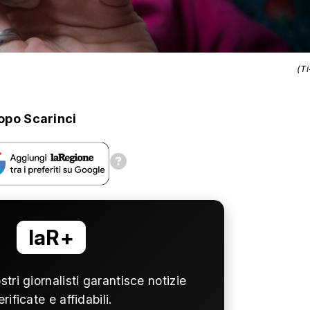
(T
opo Scarinci
laR+
ostri giornalisti garantisce notizie
erificate e affidabili.