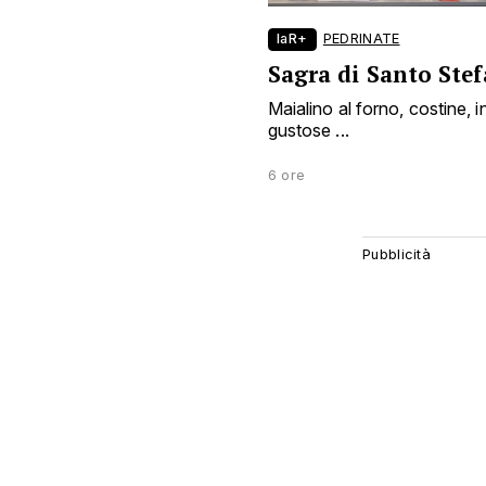
laR+
PEDRINATE
Sagra di Santo Ste
Maialino al forno, costine, i
gustose ...
6 ore