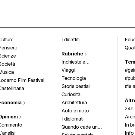
Culture
I dibattiti
Edu
Pensiero
Qual
Rubriche
Scienze
Inchieste e
Tem
Società
approfondimenti
Viaggi
#ga
Musica
Tecnologia
#pub
Locarno Film Festival
Storie bestiali
#le 
Castellinaria
Curiosità
info
Altr
Economia
Architettura
24h
Auto e moto
Opinioni
Arch
I diplomati
Commento
In b
Quando cade un
L'analisi
Info