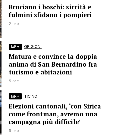
Bruciano i boschi: siccità e
fulmini sfidano i pompieri
2 ore
laR+
GRIGIONI
Matura e convince la doppia
anima di San Bernardino fra
turismo e abitazioni
5 ore
laR+
TICINO
Elezioni cantonali, ‘con Sirica
come frontman, avremo una
campagna più difficile’
5 ore