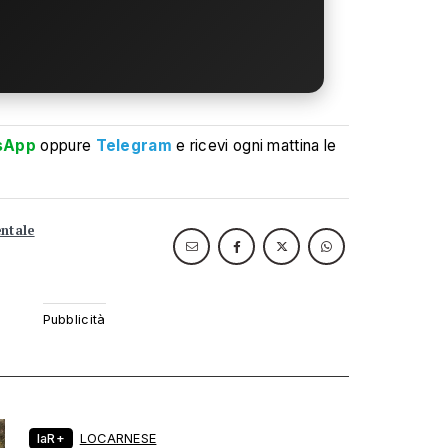
sApp
oppure
Telegram
e ricevi ogni mattina le
ntale
laR+
LOCARNESE