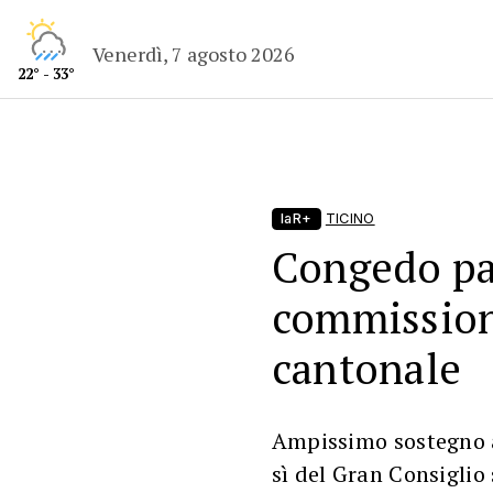
Venerdì, 7 agosto 2026
22° - 33°
laR+
TICINO
Congedo par
commissione
cantonale
Ampissimo sostegno a
sì del Gran Consiglio