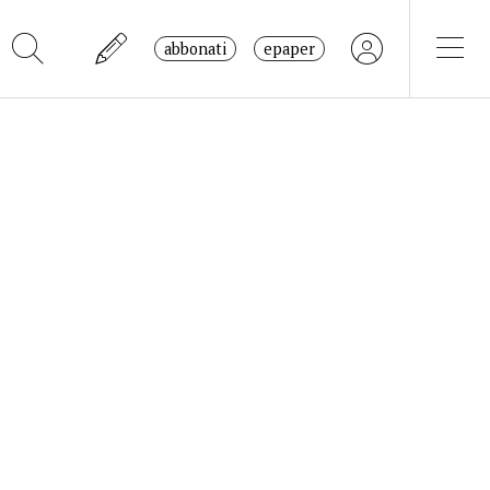
abbonati
epaper