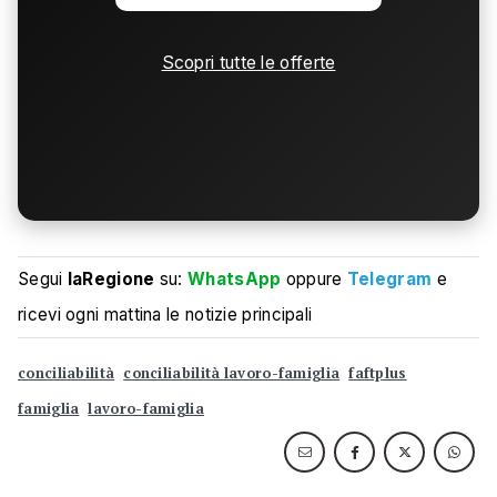
Scopri tutte le offerte
Segui
laRegione
su:
WhatsApp
oppure
Telegram
e
ricevi ogni mattina le notizie principali
conciliabilità
conciliabilità lavoro-famiglia
faftplus
famiglia
lavoro-famiglia