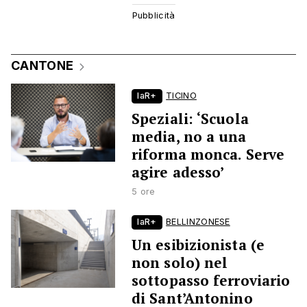
CANTONE
laR+
TICINO
Speziali: ‘Scuola
media, no a una
riforma monca. Serve
agire adesso’
5 ore
laR+
BELLINZONESE
Un esibizionista (e
non solo) nel
sottopasso ferroviario
di Sant’Antonino