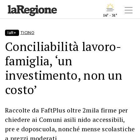
16° - 31°
laR+
TICINO
Conciliabilità lavoro-
famiglia, ‘un
investimento, non un
costo’
Raccolte da FaftPlus oltre 2mila firme per
chiedere ai Comuni asili nido accessibili,
pre e doposcuola, nonché mense scolastiche
a prezzi moderati