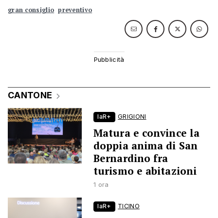
gran consiglio
preventivo
CANTONE
laR+
GRIGIONI
Matura e convince la
doppia anima di San
Bernardino fra
turismo e abitazioni
1 ora
laR+
TICINO