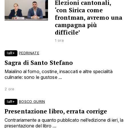
Elezioni cantonali,
‘con Sirica come
frontman, avremo una
campagna più
difficile’
1 ora
laR+
PEDRINATE
Sagra di Santo Stefano
Maialino al forno, costine, insaccati e altre specialità
culinarie: sono le gustose ...
2 ore
laR+
BOSCO GURIN
Presentazione libro, errata corrige
Contrariamente a quanto pubblicato nell’edizione di ieri, la
presentazione del libro ...