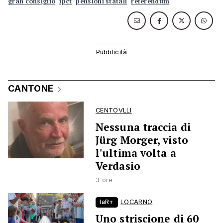
gran consiglio
ipct
pensioni statali
referendum
CANTONE
CENTOVLLI
Nessuna traccia di
Jürg Morger, visto
l'ultima volta a
Verdasio
3 ore
laR+
LOCARNO
Uno striscione di 60