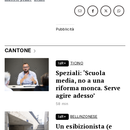
CANTONE
laR+
TICINO
Speziali: ‘Scuola
media, no a una
riforma monca. Serve
agire adesso’
58 min
laR+
BELLINZONESE
Un esibizionista (e