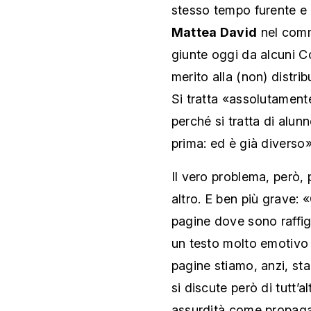
stesso tempo furente e 
Mattea David
nel comme
giunte oggi da alcuni Co
merito alla (non) distri
Si tratta «assolutament
perché si tratta di alun
prima: ed è già diverso»
Il vero problema, però, 
altro. E ben più grave:
pagine dove sono raffi
un testo molto emotivo 
pagine stiamo, anzi, s
si discute però di tutt’al
assurdità come propaga