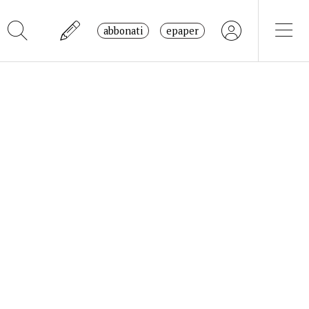
abbonati
epaper