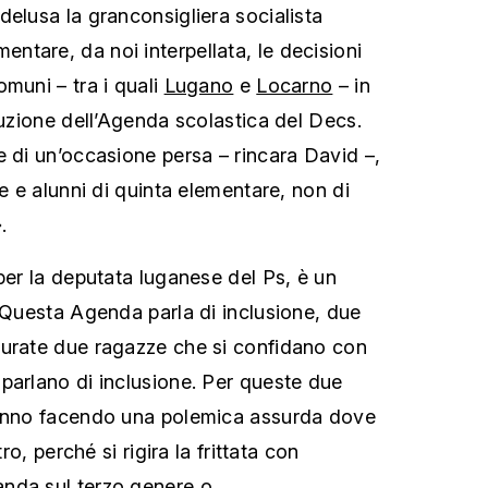
delusa la granconsigliera socialista
ntare, da noi interpellata, le decisioni
muni – tra i quali
Lugano
e
Locarno
– in
buzione dell’Agenda scolastica del Decs.
e di un’occasione persa – rincara David –,
ne e alunni di quinta elementare, non di
.
per la deputata luganese del Ps, è un
 «Questa Agenda parla di inclusione, due
gurate due ragazze che si confidano con
parlano di inclusione. Per queste due
tanno facendo una polemica assurda dove
tro, perché si rigira la frittata con
nda sul terzo genere o