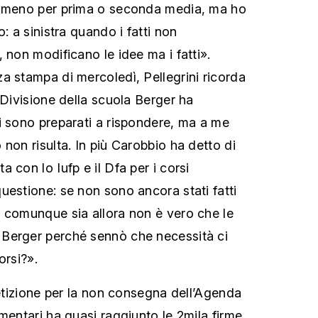
almeno per prima o seconda media, ma ho
: a sinistra quando i fatti non
 non modificano le idee ma i fatti».
a stampa di mercoledì, Pellegrini ricorda
 Divisione della scuola Berger ha
i sono preparati a rispondere, ma a me
non risulta. In più Carobbio ha detto di
 con lo Iufp e il Dfa per i corsi
uestione: se non sono ancora stati fatti
 comunque sia allora non è vero che le
Berger perché sennò che necessità ci
orsi?».
petizione per la non consegna dell’Agenda
mentari ha quasi raggiunto le 2mila firme