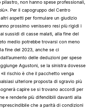
o pilastro, non hanno spese professionali,
più». Per il capogruppo del Centro
ltri aspetti per formulare un giudizio
nno prossimo venissero resi più rigidi i
i sussidi di casse malati, alla fine del
ceto medio potrebbe trovarsi con meno
lla fine del 2023, anche se ci
all’aumento delle deduzioni per spese
 aggiunge Agustoni, se la sinistra dovesse
«il rischio è che il pacchetto venga
lsiasi ulteriore proposta di sgravio più
isognerà capire se si trovano accordi per
e e renderle più difendibili davanti alla
mprescindibile che a parità di condizioni