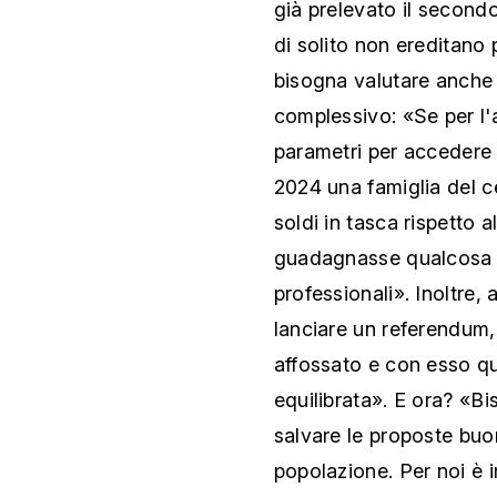
già prelevato il second
di solito non ereditano 
bisogna valutare anche a
complessivo: «Se per l'a
parametri per accedere a
2024 una famiglia del 
soldi in tasca rispetto a
guadagnasse qualcosa d
professionali». Inoltre,
lanciare un referendum, 
affossato e con esso qua
equilibrata». E ora? «B
salvare le proposte buon
popolazione. Per noi è i