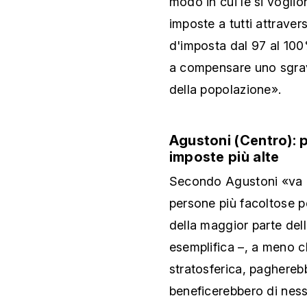
modo in cui le si vogli
imposte a tutti attraver
d'imposta dal 97 al 10
a compensare uno sgrav
della popolazione».
Agustoni (Centro): p
imposte più alte
Secondo Agustoni «va a
persone più facoltose pe
della maggior parte del
esemplifica –, a meno 
stratosferica, paghereb
beneficerebbero di nes