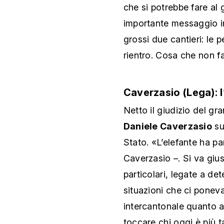
che si potrebbe fare al 
importante messaggio in 
grossi due cantieri: le p
rientro. Cosa che non fa
Caverzasio (Lega): l
Netto il giudizio del gr
Daniele Caverzasio
su
Stato. «L’elefante ha pa
Caverzasio –. Si va gius
particolari, legate a de
situazioni che ci poneva
intercantonale quanto a
toccare chi oggi è più t