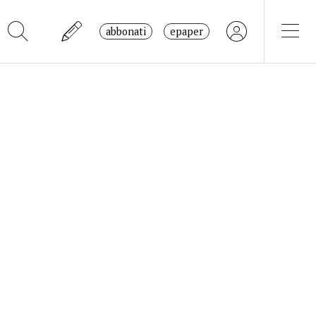
abbonati
epaper