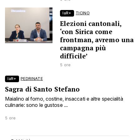
laR+
TICINO
Elezioni cantonali,
‘con Sirica come
frontman, avremo una
campagna più
difficile’
5 ore
laR+
PEDRINATE
Sagra di Santo Stefano
Maialino al forno, costine, insaccati e altre specialità
culinarie: sono le gustose ...
5 ore