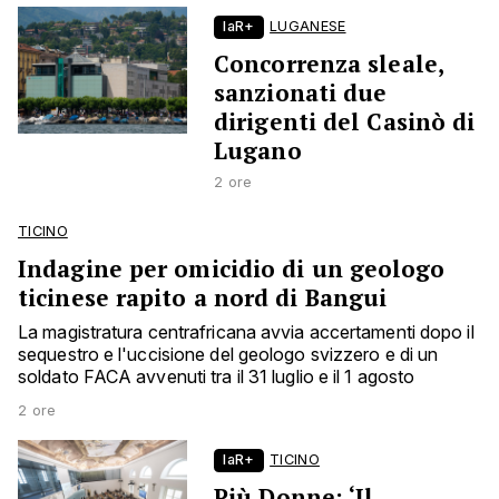
laR+
LUGANESE
Concorrenza sleale,
sanzionati due
dirigenti del Casinò di
Lugano
2 ore
TICINO
Indagine per omicidio di un geologo
ticinese rapito a nord di Bangui
La magistratura centrafricana avvia accertamenti dopo il
sequestro e l'uccisione del geologo svizzero e di un
soldato FACA avvenuti tra il 31 luglio e il 1 agosto
2 ore
laR+
TICINO
Più Donne: ‘Il