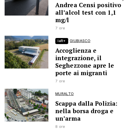
Andrea Censi positivo
all’alcol test con 1,1
mg/l
7 ore
laR+
GIUBIASCO
Accoglienza e
integrazione, il
Seghezzone apre le
porte ai migranti
7 ore
MURALTO
Scappa dalla Polizia:
nella borsa droga e
un’arma
8 ore