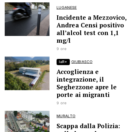
LUGANESE
Incidente a Mezzovico,
Andrea Censi positivo
all’alcol test con 1,1
mg/l
9 ore
laR+
GIUBIASCO
Accoglienza e
integrazione, il
Seghezzone apre le
porte ai migranti
9 ore
MURALTO
Scappa dalla Polizia: