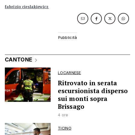
fabrizio cieslakiewicz
CANTONE
LOCARNESE
Ritrovato in serata
escursionista disperso
sui monti sopra
Brissago
4 ore
TICINO