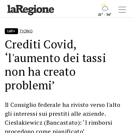
21° - 36°
laR+
TICINO
Crediti Covid,
‘l'aumento dei tassi
non ha creato
problemi’
Il Consiglio federale ha rivisto verso l'alto
gli interessi sui prestiti alle aziende.
Cieslakiewicz (Bancastato): ‘I rimborsi
procedono come pianificato’