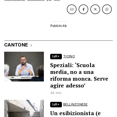
CANTONE
laR+
TICINO
Speziali: ‘Scuola
media, no a una
riforma monca. Serve
agire adesso’
39 min
laR+
BELLINZONESE
Un esibizionista (e