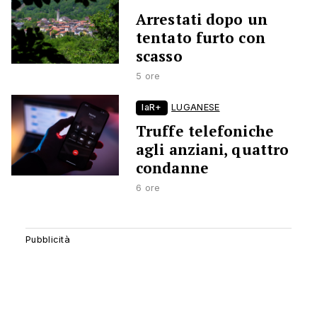
Arrestati dopo un
tentato furto con
scasso
5 ore
laR+
LUGANESE
Truffe telefoniche
agli anziani, quattro
condanne
6 ore